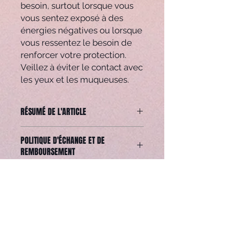
besoin, surtout lorsque vous
vous sentez exposé à des
énergies négatives ou lorsque
vous ressentez le besoin de
renforcer votre protection.
Veillez à éviter le contact avec
les yeux et les muqueuses.
RÉSUMÉ DE L'ARTICLE
Roll-on Anti-stress vendu seul.
POLITIQUE D'ÉCHANGE ET DE
Il est constitué d'huile d'amande
REMBOURSEMENT
douce bio, de pierre quartz rose, de
lavande et d'huile essentielle à la
Articles non échangable et non
lavande.
remboursable. Site sécurisé
Meilleures ventes
Meilleure Vente