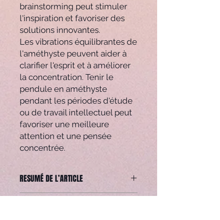
brainstorming peut stimuler
l'inspiration et favoriser des
solutions innovantes.
Les vibrations équilibrantes de
l'améthyste peuvent aider à
clarifier l'esprit et à améliorer
la concentration. Tenir le
pendule en améthyste
pendant les périodes d'étude
ou de travail intellectuel peut
favoriser une meilleure
attention et une pensée
concentrée.
RESUMÉ DE L’ARTICLE
Pendule améthyste vendu seul.
POLITIQUE DE REMBOURSEMENT
Toutes les pierres sont uniques et
peuvent donc légèrement différer