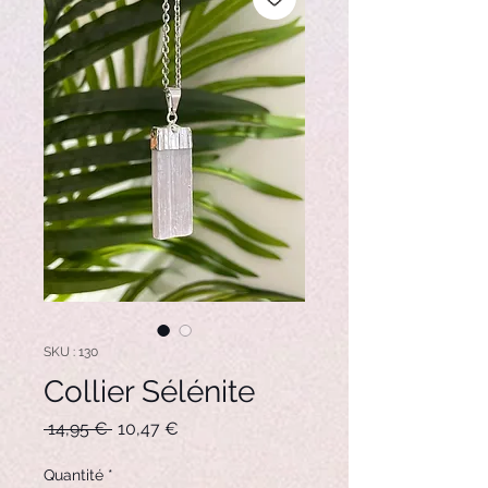
SKU : 130
Collier Sélénite
Prix
Prix
 14,95 € 
10,47 €
original
promotionnel
Quantité
*