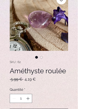
SKU : 62
Améthyste roulée
Prix
Prix
 5,99 € 
4,19 €
original
promotionnel
Quantité
*