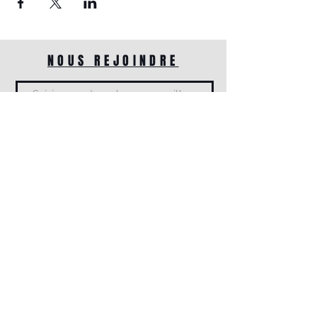
NOUS REJOINDRE
Rejoindre
EN S'AVOIR PLUS
Contacts
Horaires d'ouverture
Ma biographie
INFORMATIONS
Mentions légales
Conditions générales de vente