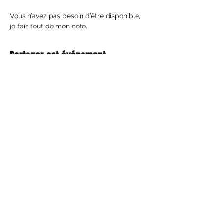
Vous n’avez pas besoin d’être disponible, 
je fais tout de mon côté.
Partager cet événement
NOUS REJOINDRE
Rejoindre
EN S'AVOIR PLUS
Contacts